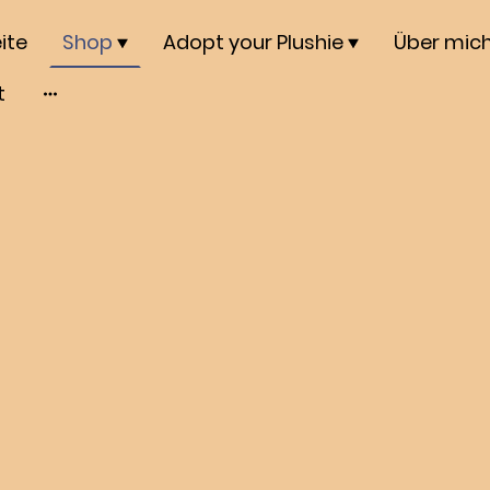
ite
Shop
Adopt your Plushie
Über mic
t